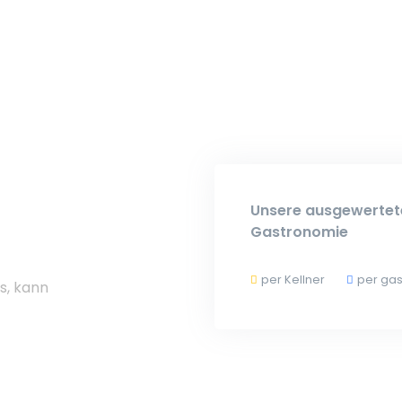
Unsere ausgewertete
Gastronomie
per Kellner
per gas
s, kann