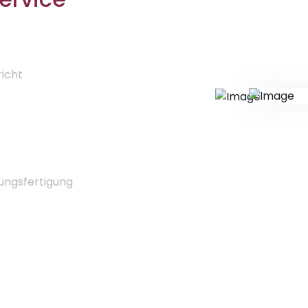
richt
lungsfertigung