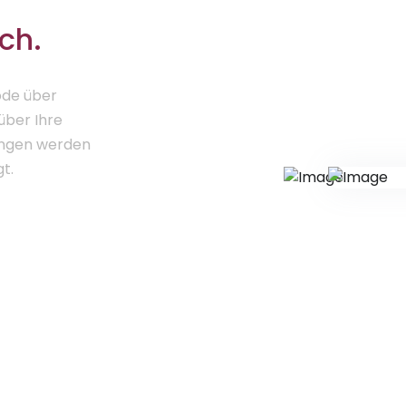
ch.
ode über
über Ihre
lungen werden
t.