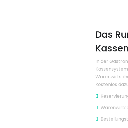
Das R
Kasse
In der Gastro
Kassensystem 
Warenwirtschaf
kostenlos dazu
Reservieru
Warenwirts
Bestellungs